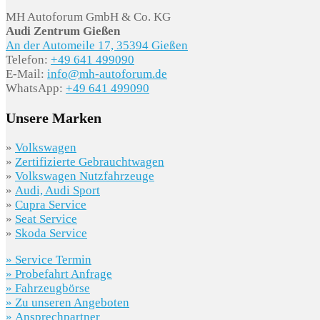
MH Autoforum GmbH & Co. KG
Audi Zentrum Gießen
An der Automeile 17, 35394 Gießen
Telefon:
+49 641 499090
E-Mail:
info@mh-autoforum.de
WhatsApp:
+49 641 499090
Unsere Marken
»
Volkswagen
»
Zertifizierte Gebrauchtwagen
»
Volkswagen Nutzfahrzeuge
»
Audi, Audi Sport
»
Cupra Service
»
Seat Service
»
Skoda Service
» Service Termin
» Probefahrt Anfrage
» Fahrzeugbörse
» Zu unseren Angeboten
» Ansprechpartner