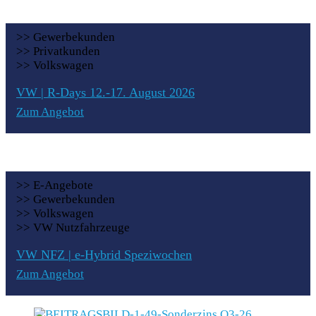
>> Gewerbekunden
>> Privatkunden
>> Volkswagen
VW | R-Days 12.-17. August 2026
Zum Angebot
>> E-Angebote
>> Gewerbekunden
>> Volkswagen
>> VW Nutzfahrzeuge
VW NFZ | e-Hybrid Speziwochen
Zum Angebot