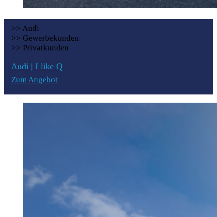
>> Audi
>> Gewerbekunden
>> Privatkunden
Audi | I like Q
Zum Angebot