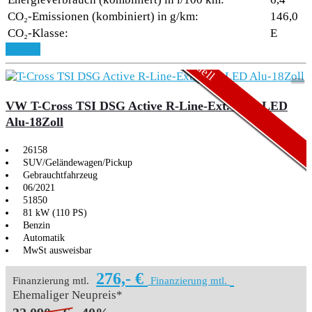
CO₂-Emissionen (kombiniert) in g/km:
146,0
CO₂-Klasse:
E
Aktionsmodell
Aktionsmodell
Details
VW T-Cross TSI DSG Active R-Line-Ext. Navi LED
Alu-18Zoll
26158
SUV/Geländewagen/Pickup
Gebrauchtfahrzeug
06/2021
51850
81 kW (110 PS)
Benzin
Automatik
MwSt ausweisbar
276,- €
Finanzierung mtl.
Finanzierung mtl.
Ehemaliger Neupreis*