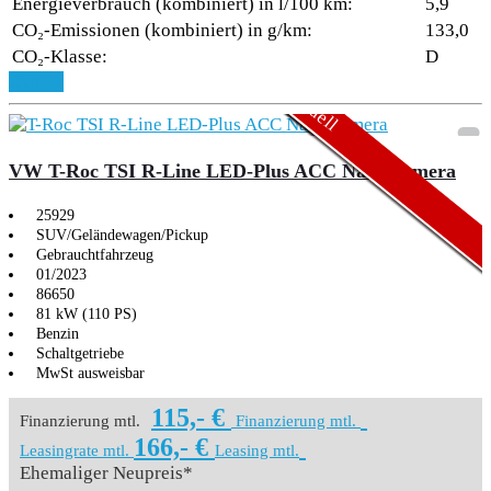
Energieverbrauch (kombiniert) in l/100 km:
5,9
CO₂-Emissionen (kombiniert) in g/km:
133,0
CO₂-Klasse:
D
Aktionsmodell
Aktionsmodell
Details
VW T-Roc TSI R-Line LED-Plus ACC Navi Kamera
25929
SUV/Geländewagen/Pickup
Gebrauchtfahrzeug
01/2023
86650
81 kW (110 PS)
Benzin
Schaltgetriebe
MwSt ausweisbar
115,- €
Finanzierung mtl.
Finanzierung mtl.
166,- €
Leasingrate mtl.
Leasing mtl.
Ehemaliger Neupreis*