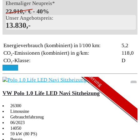
Ehemaliger Neupreis*
22.910,- €
- 40%
Unser Angebotspreis:
13.830,-
Energieverbrauch (kombiniert) in l/100 km:
5,2
CO₂-Emissionen (kombiniert) in g/km:
118,0
CO₂-Klasse:
D
Aktionsmodell
3,99 Finanzierung
Details
VW Polo 1.0 Life LED Navi Sitzheizung
26300
Limousine
Gebrauchtfahrzeug
06/2023
14050
59 kW (80 PS)
Benzin