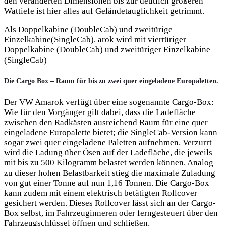
den veränderten Dimensionen bis zur deutlich größeren
Wattiefe ist hier alles auf Geländetauglichkeit getrimmt.
Als Doppelkabine (DoubleCab) und zweitürige
Einzelkabine(SingleCab). arok wird mit viertüriger
Doppelkabine (DoubleCab) und zweitüriger Einzelkabine
(SingleCab)
Die Cargo Box – Raum für bis zu zwei quer eingeladene Europaletten.
Der VW Amarok verfügt über eine sogenannte Cargo-Box:
Wie für den Vorgänger gilt dabei, dass die Ladefläche
zwischen den Radkästen ausreichend Raum für eine quer
eingeladene Europalette bietet; die SingleCab-Version kann
sogar zwei quer eingeladene Paletten aufnehmen. Verzurrt
wird die Ladung über Ösen auf der Ladefläche, die jeweils
mit bis zu 500 Kilogramm belastet werden können. Analog
zu dieser hohen Belastbarkeit stieg die maximale Zuladung
von gut einer Tonne auf nun 1,16 Tonnen. Die Cargo-Box
kann zudem mit einem elektrisch betätigten Rollcover
gesichert werden. Dieses Rollcover lässt sich an der Cargo-
Box selbst, im Fahrzeuginneren oder ferngesteuert über den
Fahrzeugschlüssel öffnen und schließen.