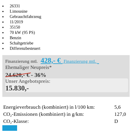
26331
Limousine
Gebrauchtfahrzeug
11/2019
35150
70 kW (95 PS)
Benzin
Schaltgetriebe
Differenzbesteuert
428,- €
Finanzierung mtl.
Finanzierung mtl.
Ehemaliger Neupreis*
24.620,- €
- 36%
Unser Angebotspreis:
15.830,-
Energieverbrauch (kombiniert) in l/100 km:
5,6
CO₂-Emissionen (kombiniert) in g/km:
127,0
CO₂-Klasse:
D
Aktionsmodell
Aktionsmodell
Details