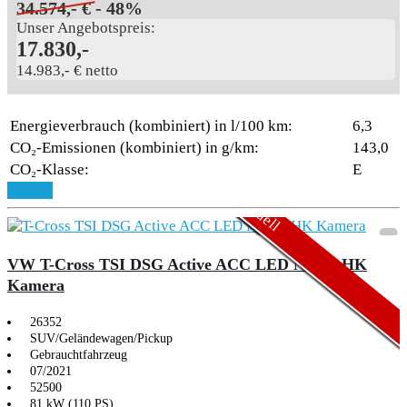
34.574,- €
- 48%
Unser Angebotspreis:
17.830,-
14.983,- € netto
Energieverbrauch (kombiniert) in l/100 km:
6,3
CO₂-Emissionen (kombiniert) in g/km:
143,0
CO₂-Klasse:
E
Aktionsmodell
Aktionsmodell
Details
VW T-Cross TSI DSG Active ACC LED Navi AHK
Kamera
26352
SUV/Geländewagen/Pickup
Gebrauchtfahrzeug
07/2021
52500
81 kW (110 PS)