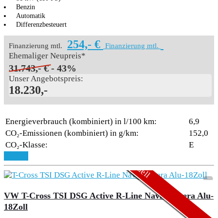
Benzin
Automatik
Differenzbesteuert
254,- €
Finanzierung mtl.
Finanzierung mtl.
Ehemaliger Neupreis*
31.743,- €
- 43%
Unser Angebotspreis:
18.230,-
Energieverbrauch (kombiniert) in l/100 km:
6,9
CO₂-Emissionen (kombiniert) in g/km:
152,0
CO₂-Klasse:
E
Aktionsmodell
Aktionsmodell
Details
VW T-Cross TSI DSG Active R-Line Navi Kamera Alu-
18Zoll