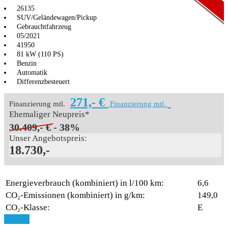
26135
SUV/Geländewagen/Pickup
Gebrauchtfahrzeug
05/2021
41950
81 kW (110 PS)
Benzin
Automatik
Differenzbesteuert
271,- €
Finanzierung mtl.
Finanzierung mtl.
Ehemaliger Neupreis*
30.409,- €
- 38%
Unser Angebotspreis:
18.730,-
Energieverbrauch (kombiniert) in l/100 km:
6,6
CO₂-Emissionen (kombiniert) in g/km:
149,0
CO₂-Klasse:
E
Aktionsmodell
Aktionsmodell
Details