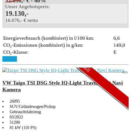
32.090,- €
- 40%
Unser Angebotspreis:
19.130,-
16.076,- € netto
Energieverbrauch (kombiniert) in l/100 km:
6,6
CO₂-Emissionen (kombiniert) in g/km:
149,0
CO₂-Klasse:
E
Aktionsmodell
Aktionsmodell
Details
VW Taigo TSI DSG Style IQ-Light TravelAssist Navi
Kamera
26095
SUV/Geländewagen/Pickup
Gebrauchtfahrzeug
03/2022
51200
81 kW (110 PS)