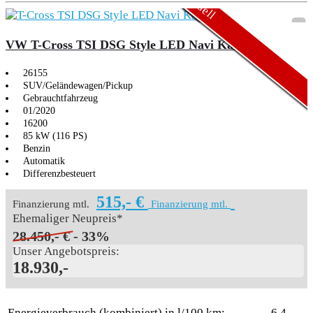
VW T-Cross TSI DSG Style LED Navi Kamera
26155
SUV/Geländewagen/Pickup
Gebrauchtfahrzeug
01/2020
16200
85 kW (116 PS)
Benzin
Automatik
Differenzbesteuert
515,- €
Finanzierung mtl.
Finanzierung mtl.
Ehemaliger Neupreis*
28.450,- €
- 33%
Unser Angebotspreis:
18.930,-
Energieverbrauch (kombiniert) in l/100 km:
6,4