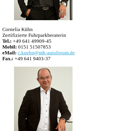
Cornelia Kühn
Zertifizierte Fuhrparkberaterin
Tel.:
+49 641 49909-45
Mobil:
0151 51507853
eMail:
c.kuehn@mh-autoforum.de
Fax.:
+49 641 9403-37