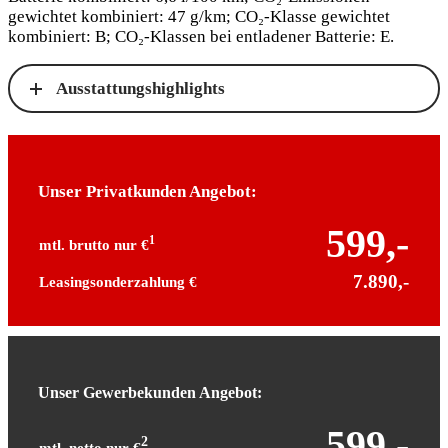
gewichtet kombiniert: 47 g/km; CO₂-Klasse gewichtet
kombiniert: B; CO₂-Klassen bei entladener Batterie: E.
Ausstattungshighlights
Unser Privatkunden Angebot:
599,-
1
mtl. brutto nur €
7.890,-
Leasingsonderzahlung €
Unser Gewerbekunden Angebot:
599,-
2
mtl. netto nur €