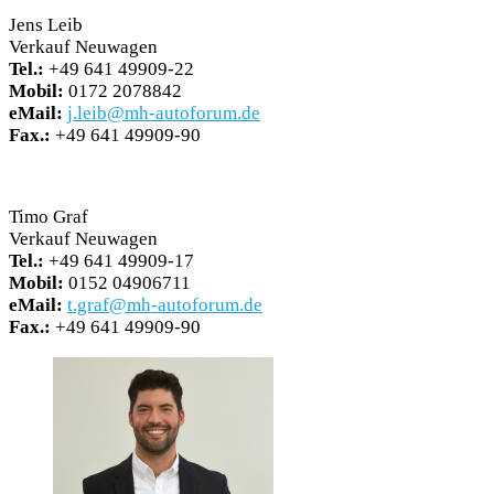
Jens Leib
Verkauf Neuwagen
Tel.:
+49 641 49909-22
Mobil:
0172 2078842
eMail:
j.leib@mh-autoforum.de
Fax.:
+49 641 49909-90
Timo Graf
Verkauf Neuwagen
Tel.:
+49 641 49909-17
Mobil:
0152 04906711
eMail:
t.graf@mh-autoforum.de
Fax.:
+49 641 49909-90