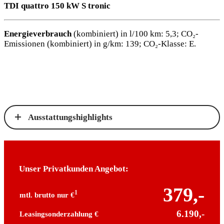
TDI quattro 150 kW S tronic
Energieverbrauch
(kombiniert) in l/100 km: 5,3; CO₂-
Emissionen (kombiniert) in g/km: 139; CO₂-Klasse: E.
Ausstattungshighlights
Unser Privatkunden Angebot:
379,-
1
mtl. brutto nur €
6.190,-
Leasingsonderzahlung €