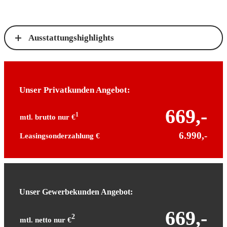
Ausstattungshighlights
Unser Privatkunden Angebot:
669,-
1
mtl. brutto nur €
6.990,-
Leasingsonderzahlung €
Unser Gewerbekunden Angebot:
669,-
2
mtl. netto nur €