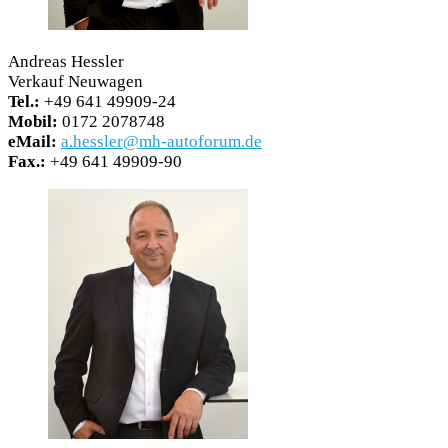
Andreas Hessler
Verkauf Neuwagen
Tel.:
+49 641 49909-24
Mobil:
0172 2078748
eMail:
a.hessler@mh-autoforum.de
Fax.:
+49 641 49909-90