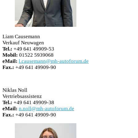
Liam Causemann
Verkauf Neuwagen
Tel.:
+49 641 49909-53
Mobil:
01522 5939068
eMail:
l.causemann@mh-autoforum.de
Fax.:
+49 641 49909-90
Niklas Noll
Vertriebsassistenz
Tel.:
+49 641 49909-38
eMail:
n.noll@mh-autoforum.de
Fax.:
+49 641 49909-90