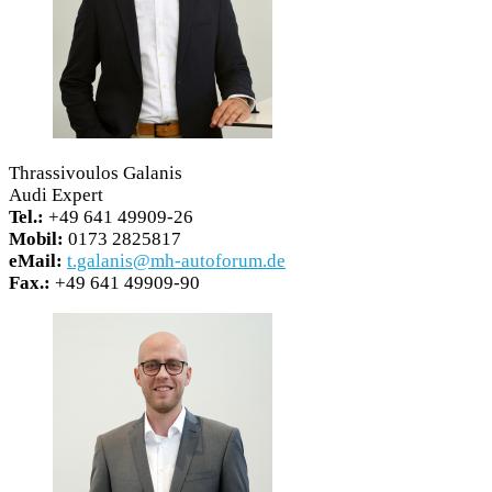
Thrassivoulos Galanis
Audi Expert
Tel.:
+49 641 49909-26
Mobil:
0173 2825817
eMail:
t.galanis@mh-autoforum.de
Fax.:
+49 641 49909-90