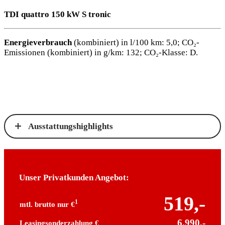
TDI quattro 150 kW S tronic
Energieverbrauch
(kombiniert) in l/100 km: 5,0; CO₂-
Emissionen (kombiniert) in g/km: 132; CO₂-Klasse: D.
Ausstattungshighlights
Unser Privatkunden Angebot:
519,-
1
mtl. brutto nur €
6.990,-
Leasingsonderzahlung €